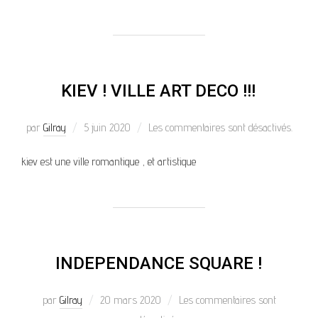
KIEV ! VILLE ART DECO !!!
par
Gilray
5 juin 2020
Les commentaires sont désactivés.
kiev est une ville romantique , et artistique
INDEPENDANCE SQUARE !
par
Gilray
20 mars 2020
Les commentaires sont