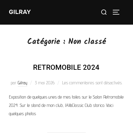
GILRAY
Catégorie :
Non classé
RETROMOBILE 2024
par
Gilray
3 mai 2026
Les commentaires sont désactivés.
Exposition de quelques unes de mes toiles sur le Salon Retromobile
2024. Sur le stand de mon club, lAlfaClassic Club storico. Voici
quelques photos