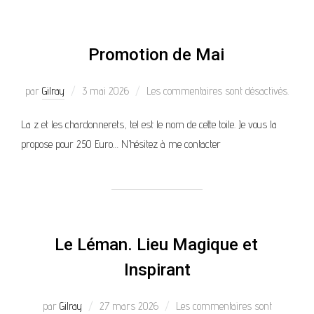
Promotion de Mai
par
Gilray
3 mai 2026
Les commentaires sont désactivés.
La z et les chardonnerets, tel est le nom de cette toile. Je vous la
propose pour 250 Euro… N’hésitez à me contacter
Le Léman. Lieu Magique et
Inspirant
par
Gilray
27 mars 2026
Les commentaires sont