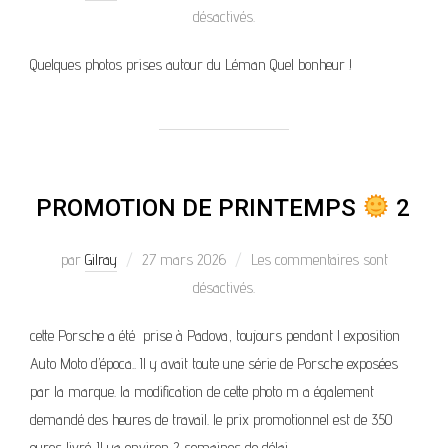
désactivés.
Quelques photos prises autour du Léman Quel bonheur !
PROMOTION DE PRINTEMPS
2
par
Gilray
27 mars 2026
Les commentaires sont
désactivés.
cette Porsche a été prise à Padova, toujours pendant l exposition
Auto Moto d’época.. Il y avait toute une série de Porsche exposées
par la marque. la modification de cette photo m a également
demandé des heures de travail. le prix promotionnel est de 350
euros livré. Il ya environ 2 semaines de délai.