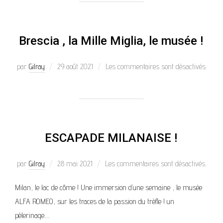
Brescia , la Mille Miglia, le musée !
par
Gilray
29 août 2021
Les commentaires sont désactivés.
ESCAPADE MILANAISE !
par
Gilray
28 mai 2021
Les commentaires sont désactivés.
Milan, le lac de côme ! Une immersion d’une semaine , le musée
ALFA ROMEO, sur les traces de la passion du trèfle ! un
pèlerinage….