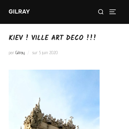
GILRAY
KIEV ! VILLE ART DECO !!!
par
Gilray
sur
5 juin 2020