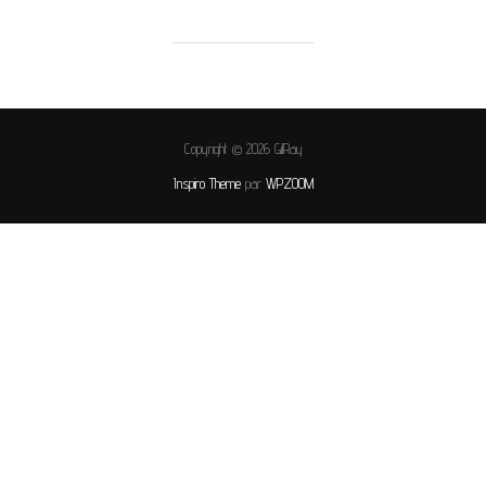
Copyright © 2026 GilRay
Inspiro Theme
par
WPZOOM