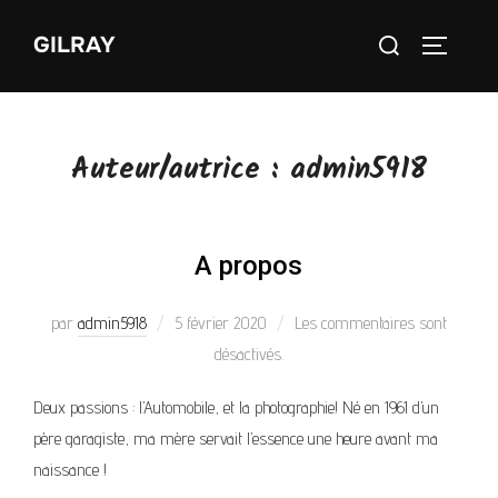
GILRAY
Auteur/autrice :
admin5918
A propos
par
admin5918
5 février 2020
Les commentaires sont
désactivés.
Deux passions : l’Automobile, et la photographie! Né en 1961 d’un
père garagiste, ma mère servait l’essence une heure avant ma
naissance !